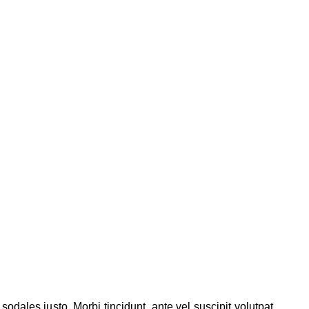
odales justo. Morbi tincidunt, ante vel suscipit volutpat,